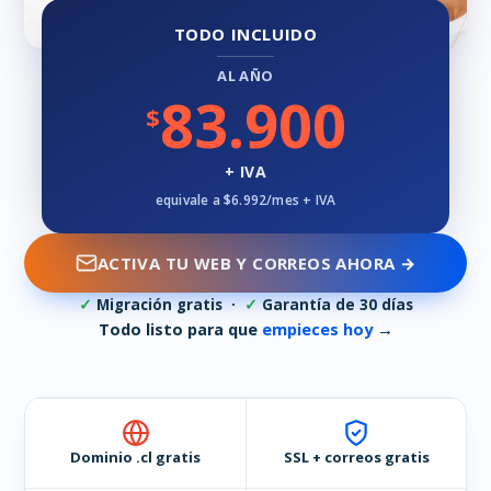
TODO INCLUIDO
AL AÑO
83.900
$
+ IVA
equivale a $6.992/mes + IVA
ACTIVA TU WEB Y CORREOS AHORA →
✓
Migración gratis ·
✓
Garantía de 30 días
Todo listo para que
empieces hoy
→
Dominio .cl gratis
SSL + correos gratis