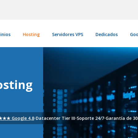
inios
Hosting
Servidores VPS
Dedicados
Goo
osting
★★ Google 4,8
•
Datacenter Tier III
•
Soporte 24/7
•
Garantía de 30