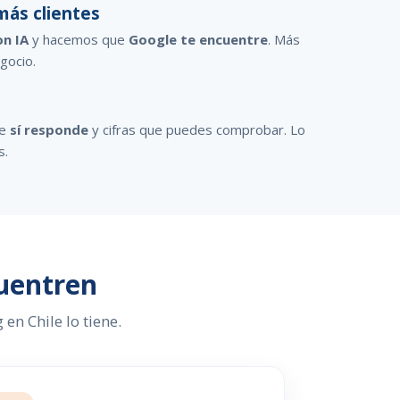
más clientes
on IA
y hacemos que
Google te encuentre
. Más
egocio.
ue
sí responde
y cifras que puedes comprobar. Lo
s.
cuentren
 en Chile lo tiene.