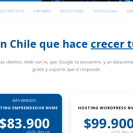
RACTERISTICAS
PARTNERS
APLICACIONES
TECNOLOGIAS
GA
en Chile que hace
crecer 
s clientes. Web con IA, que Google te encuentre, y un datacente
gratis y soporte que sí responde.
MÁS VENDIDO
TING EMPRENDEDOR NVME
HOSTING WORDPRESS N
$83.900
$99.90
+IVA /Anual
+IVA /Anua