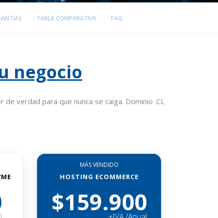
RANTIAS
TABLA COMPARATIVA
FAQ
tu negocio
r de verdad para que nunca se caiga. Dominio .CL
MÁS VENDIDO
VME
HOSTING ECOMMERCE
0
$159.900
l
+IVA /Anual