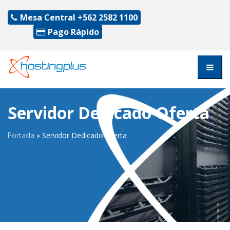
Mesa Central
+562 2582 1100
Pago Rápido
Servidor Dedicado Oferta
Portada
»
Servidor Dedicado Oferta