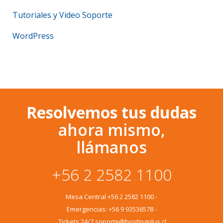
Tutoriales y Video Soporte
WordPress
Resolvemos tus dudas
ahora mismo,
llámanos
+56 2 2582 1100
Mesa Central
+56 2 2582 1100
-
Emergencias:
+56 9 93536578
-
Tickets 24/7 soporte@hostingplus.cl