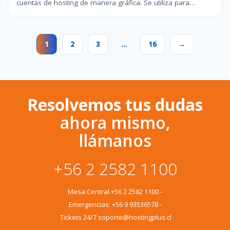
cuentas de hosting de manera gráfica. Se utiliza para…
1
2
3
…
16
→
Resolvemos tus dudas
ahora mismo,
llámanos
+56 2 2582 1100
Mesa Central
+56 2 2582 1100
-
Emergencias:
+56 9 93536578
-
Tickets 24/7 soporte@hostingplus.cl