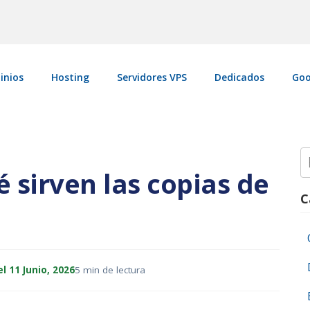
inios
Hosting
Servidores VPS
Dedicados
Goo
S
fo
 sirven las copias de
C
l 11 Junio, 2026
5 min de lectura