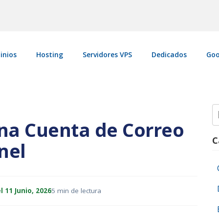
inios
Hosting
Servidores VPS
Dedicados
Goo
S
fo
na Cuenta de Correo
C
nel
l 11 Junio, 2026
5 min de lectura