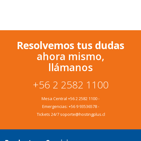
Resolvemos tus dudas
ahora mismo,
llámanos
+56 2 2582 1100
Mesa Central
+56 2 2582 1100
-
Emergencias:
+56 9 93536578
-
Tickets 24/7 soporte@hostingplus.cl