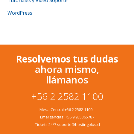
Tutoriales y Video Soporte
WordPress
Resolvemos tus dudas
ahora mismo,
llámanos
+56 2 2582 1100
Mesa Central
+56 2 2582 1100
-
Emergencias:
+56 9 93536578
-
Tickets 24/7 soporte@hostingplus.cl