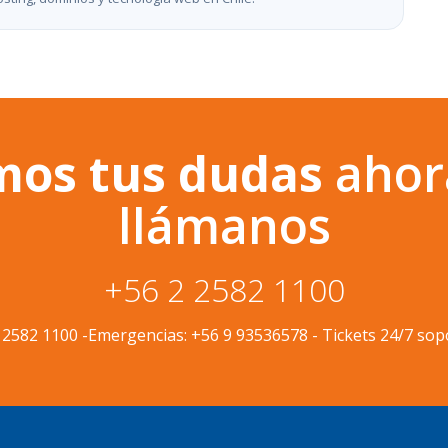
mos tus dudas
ahor
llámanos
+56 2 2582 1100
 2582 1100
-
Emergencias:
+56 9 93536578
-
Tickets 24/7 sop