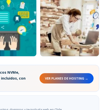
ategy: Estrategias
Incrementa tus Ganancias: 10
 para el Éxito en
Ideas para Vender Más en tu
Tienda Online
scos NVMe,
024
4 Septiembre, 2023
 incluidos, con
VER PLANES DE HOSTING →
sting, dominios y tecnología web en Chile.