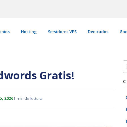
inios
Hosting
Servidores VPS
Dedicados
Goo
S
fo
words Gratis!
C
o, 2026
1 min de lectura