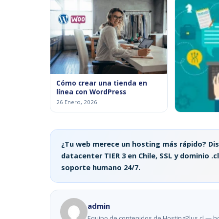
Cómo crear una tienda en
línea con WordPress
26 Enero, 2026
Digital Str
Persuasivas
Línea
¿Tu web merece un hosting más rápido? Di
14 Febrero, 2
datacenter TIER 3 en Chile, SSL y dominio .cl
soporte humano 24/7.
admin
Equipo de contenidos de HostingPlus.cl — ho