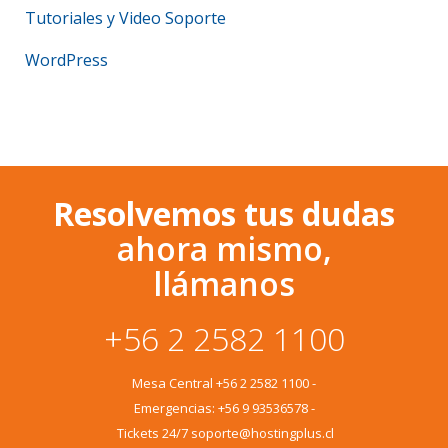
Tutoriales y Video Soporte
WordPress
Resolvemos tus dudas
ahora mismo,
llámanos
+56 2 2582 1100
Mesa Central
+56 2 2582 1100
-
Emergencias:
+56 9 93536578
-
Tickets 24/7 soporte@hostingplus.cl