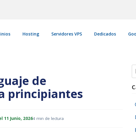
inios
Hosting
Servidores VPS
Dedicados
Goo
S
fo
guaje de
C
 principiantes
l 11 Junio, 2026
4 min de lectura