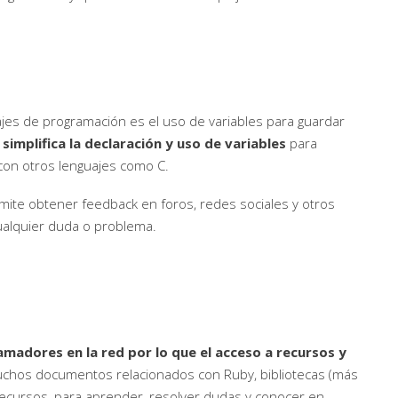
es de programación es el uso de variables para guardar
simplifica la declaración y uso de variables
para
con otros lenguajes como C.
ite obtener feedback en foros, redes sociales y otros
ualquier duda o problema.
adores en la red por lo que el acceso a recursos y
muchos documentos relacionados con Ruby, bibliotecas (más
s recursos, para aprender, resolver dudas y conocer en