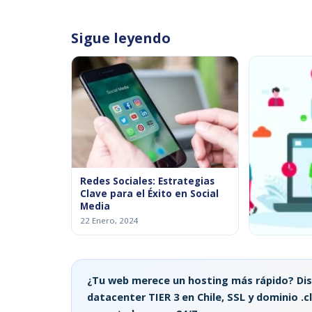
Sigue leyendo
Redes Sociales: Estrategias
Clave para el Éxito en Social
Media
22 Enero, 2024
Social Med
Conectar c
17 Enero, 202
¿Tu web merece un hosting más rápido? Di
datacenter TIER 3 en Chile, SSL y dominio .cl