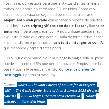
hosting rápido y estable para que la IA y tus clientes te lean sin
trabas, con dominio y certificado SSL incluidos. Sobre eso
sumamos una capa de seguridad pensada para la pyme —
alojamiento web privado
con escaneo y reporte de puertos
cerrados,
llaves criptográficas con doble factor
y
licencias
antivirus
— para que crecer con IA no signifique quedar más
expuesto. Y para que empieces a usarla de forma activa desde
el primer día, incorporamos un
asistente inteligente con IA
que responde y capta clientes por ti.
El 80% sigue esperando a que la IA haga la magia sola. Tu pyme
puede ser parte del 5% que decidió moverse. Empieza por la
base, y que la IA te encuentre listo.
Conoce los planes de
Hostingplus
y arma tu base hoy.
Fuentes:
RAND — The Root Causes of Failure for AI Projects
·
MIT — The GenAI Divide: State of AI in Business 2025 (Project
NANDA)
·
BCG — regla 10/20/70 para escalar IA
·
Google
web.dev — Core Web Vitals
.