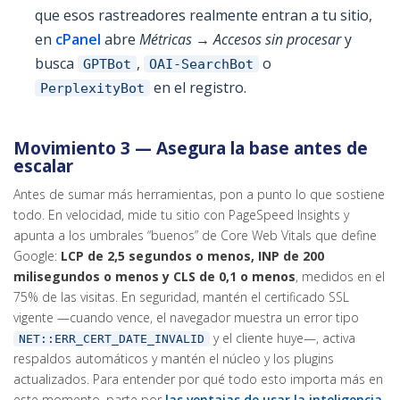
que esos rastreadores realmente entran a tu sitio,
en
cPanel
abre
Métricas → Accesos sin procesar
y
busca
,
o
GPTBot
OAI-SearchBot
en el registro.
PerplexityBot
Movimiento 3 — Asegura la base antes de
escalar
Antes de sumar más herramientas, pon a punto lo que sostiene
todo. En velocidad, mide tu sitio con PageSpeed Insights y
apunta a los umbrales “buenos” de Core Web Vitals que define
Google:
LCP de 2,5 segundos o menos, INP de 200
milisegundos o menos y CLS de 0,1 o menos
, medidos en el
75% de las visitas. En seguridad, mantén el certificado SSL
vigente —cuando vence, el navegador muestra un error tipo
y el cliente huye—, activa
NET::ERR_CERT_DATE_INVALID
respaldos automáticos y mantén el núcleo y los plugins
actualizados. Para entender por qué todo esto importa más en
este momento, parte por
las ventajas de usar la inteligencia