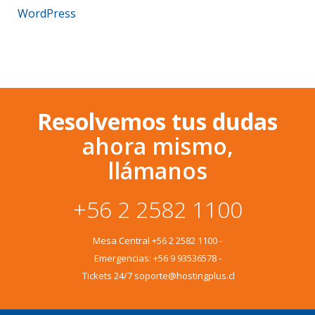
WordPress
Resolvemos tus dudas
ahora mismo,
llámanos
+56 2 2582 1100
Mesa Central
+56 2 2582 1100
-
Emergencias:
+56 9 93536578
-
Tickets 24/7 soporte@hostingplus.cl